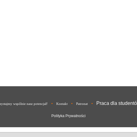
Praca dla student
•
•
•
ystajmy wspólnie nasz potencjał!
Kontakt
Patronat
Polityka Prywatności