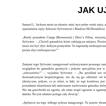
JAK U
Samuel L. Jackson może na ekranie mieć ręce pełne setek węży,
ujarzmiania węży Julesowi Sylvestrowi i Bradowi McDonaldowi.
„Kiedy poznałem Craiga [Berensona] i Dave’a Ellisa, reżyser
Sylvester. – „Chcieli gatunków, które zabijają na miejscu. Powi
może nie być zbyt dobrym pomysłem. To naprawdę niebezpieczne 
prostu zbyt niebezpieczne””.
Zamiast tego Sylvester zasugerował wykorzystanie pewnego natu
wyglądem do gatunków groźnych i jedynie specjalista jest w 
„sobowtórów”” – wyjaśnia Sylvester. – „Na przykład ten ni
doświadczonym herpetologiem, nie da się go odróżnić od ba
identyczne, jedyne, co je różni, to fakt, że wąż koralowy jes
posiadanie ubarwienia lub imitowanie zachowania gatunku, który
Nie ma grzechotki na ogonie, ale umie trząść ogonem w zgarnięty
daleka. Na tym właśnie polega cały dowcip”.
„Spójrzcie na tego żółtego połoza smugowego. To prawie dwum