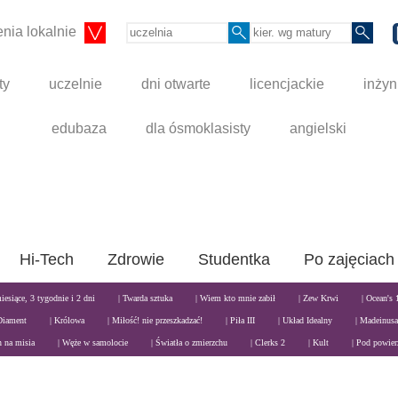
nia lokalnie
ty
uczelnie
dni otwarte
licencjackie
inżyn
edubaza
dla ósmoklasisty
angielski
Hi-Tech
Zdrowie
Studentka
Po zajęciach
miesiące, 3 tygodnie i 2 dni
| Twarda sztuka
| Wiem kto mnie zabił
| Zew Krwi
| Ocean's 
Diament
| Królowa
| Miłość! nie przeszkadzać!
| Piła III
| Układ Idealny
| Madeinusa
n na misia
| Węże w samolocie
| Światła o zmierzchu
| Clerks 2
| Kult
| Pod powier