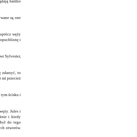
ądają bardzo
ywane są one
 oprócz węży
 opuchliznę i
wi Sylvester,
 zdarzyć, to
i mi przecież
 tym ścisku i
ęży. Jules i
żnie i kiedy
 był do tego
ych otworów.