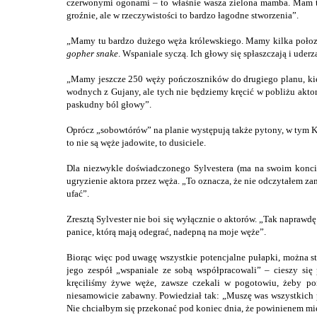
czerwonymi ogonami – to właśnie wasza zielona mamba. Mam t
groźnie, ale w rzeczywistości to bardzo łagodne stworzenia”.
„Mamy tu bardzo dużego węża królewskiego. Mamy kilka połozów
gopher snake
. Wspaniale syczą. Ich głowy się spłaszczają i uderz
„Mamy jeszcze 250 węży pończoszników do drugiego planu, kie
wodnych z Gujany, ale tych nie będziemy kręcić w pobliżu aktoró
paskudny ból głowy”.
Oprócz „sobowtórów” na planie występują także pytony, w tym Kit
to nie są węże jadowite, to dusiciele.
Dla niezwykle doświadczonego Sylvestera (ma na swoim koncie 
ugryzienie aktora przez węża. „To oznacza, że nie odczytałem za
ufać”.
Zresztą Sylvester nie boi się wyłącznie o aktorów. „Tak naprawdę 
panice, którą mają odegrać, nadepną na moje węże”.
Biorąc więc pod uwagę wszystkie potencjalne pułapki, można stw
jego zespół „wspaniale ze sobą współpracowali” – cieszy się
kręciliśmy żywe węże, zawsze czekali w pogotowiu, żeby po
niesamowicie zabawny. Powiedział tak: „Muszę was wszystkich p
Nie chciałbym się przekonać pod koniec dnia, że powinienem mi