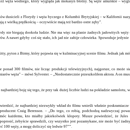
eż węża wodnego, który wygląda jak mokasyn błotny. Są węże amurskie – wygl
 dusicieli z Florydy i węża byczego z Kolumbii Brytyjskiej – w Kalifornii naz
ają z wielką prędkością – oczywiście mają też bardzo ostre zęby”.
dy nie biegają dookoła ludzie. Nie ma więc na planie żadnych jadowitych węży
w. A nawet gdyby coś się stało, ich jad nie zabije człowieka. Spowoduje jedynie
ty, pyton z Birmy, który pojawia się w kulminacyjnej scenie filmu. Jednak jak mó
ponad 300 filmów, nie licząc produkcji telewizyjnych), najgorsze, co może się
miarów węża” – mówi Sylvester. – „Niedostatecznie przeszkoliłem aktora. A on mus
najbardziej boję się tego, że przy tak dużej liczbie ludzi na pokładzie samolotu, w
ierdzić, że najbardziej niezwykły wkład do filmu wnieśli właśnie poskramiacze w
 producent Craig Berenson. – „Do tego, co robią, podchodzą nadzwyczaj powa
móc każdemu, kto miałby jakiekolwiek kłopoty. Musze powiedzieć, że Jules
oprosić, żebyście sprawdzili, czy wszystko jest pozamykane, nie może być żadn
eć 100 węży, a mogę doliczyć się ledwie
97”
”.