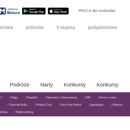
PRACA dla studentów
ierskie
jednolite
II stopnia
podyplomowe
Podróże
Narty
Konkursy
Konkursy
13
| Plaga
| Twardziel
| Opowieści z Ziemiomorza
| 300
| Prosto w serce
| Człowiek Roku
| Wielka Cisza
| Fast Food Nation
| Apocalypto
| Grbavica
zchnią
| Nightwatching