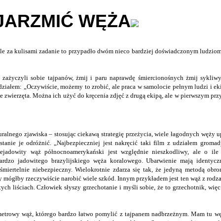
JARZMIĆ WĘŻA
 ale za kulisami zadanie to przypadło dwóm nieco bardziej doświadczonym ludzio
a, zażyczyli sobie tajpanów, żmij i paru naprawdę śmiercionośnych żmij sykli
edziałem: „Oczywiście, możemy to zrobić, ale praca w samolocie pełnym ludzi i e
zwierzęta. Można ich użyć do kręcenia zdjęć z drugą ekipą, ale w pierwszym prz
ralnego zjawiska – stosując ciekawą strategię przeżycia, wiele łagodnych węży u
stanie je odróżnić. „Najbezpieczniej jest nakręcić taki film z udziałem grom
ejadowity wąż północnoamerykański jest względnie nieszkodliwy, ale o ile 
rdzo jadowitego brazylijskiego węża koralowego. Ubarwienie mają identycz
t śmiertelnie niebezpieczny. Wielokrotnie zdarza się tak, że jedyną metodą obro
 mógłby rzeczywiście narobić wiele szkód. Innym przykładem jest ten wąż z rodza
ch liściach. Człowiek słyszy grzechotanie i myśli sobie, że to grzechotnik, więc
etrowy wąż, którego bardzo łatwo pomylić z tajpanem nadbrzeżnym. Mam tu wę