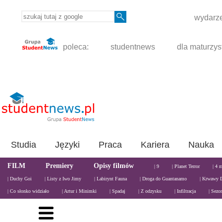
wydarze
poleca:
studentnews
dla maturzys
Studia
Języki
Praca
Kariera
Nauka
FILM
Premiery
Opisy filmów
| 9
| Planet Terror
| 4 
| Duchy Goi
| Listy z Iwo Jimy
| Labirynt Fauna
| Droga do Guantanamo
| Krwawy 
| Co słonko widziało
| Artur i Minimki
| Spadaj
| Z odzysku
| Infiltracja
| Sezo