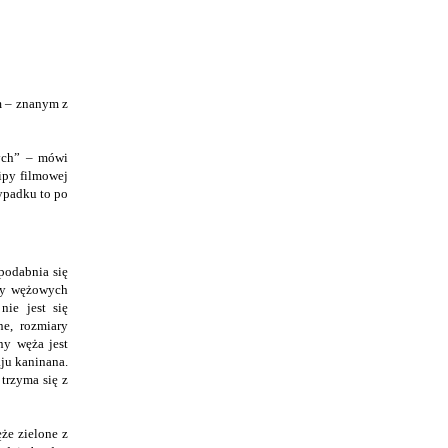
m – znanym z
wych” – mówi
kipy filmowej
ypadku to po
podabnia się
ady wężowych
nie jest się
ne, rozmiary
ny węża jest
ju kaninana.
 trzyma się z
że zielone z