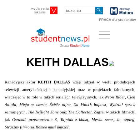
wydarzenia
lokalnie
PRACA dla studentów
KEITH DALLAS
Kanadyjski aktor
KEITH DALLAS
wziął udział w wielu produkcjach
telewizji amerykańskiej i kanadyjskiej oraz w projektach fabularnych,
włączając w to role w takich serialach telewizyjnych, jak
Neon Rider
,
Cień
Anioła
,
Misja w czasie
,
Ściśle tajne
,
Da Vinci’s Inquest
,
Wydział spraw
zamkniętych
,
The Twilight Zone
oraz
The Collector
. Zagrał w takich filmach,
jak
Oszukać przeznaczenie 3
,
Tajniak z klasą
,
Męska rzecz
,
Ja, szpieg
,
Straszny film
oraz
Romeo musi umrzeć
.